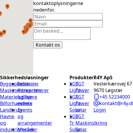
kontaktoplysningerne
nedenfor.
Kontakt os
Sikkerhedsløsninger
Produkter
R4Y ApS
Byggepladser
Festivaler
SGT
SGT
Vesterkærsvej 67
Maskinentreprenører
Koncerter
Light
Tower
9670 Løgstør
Materieludlejere
og live-
SGT
SGT
+45 52234000
Bilforhandlere
events
Light
Tower
kontakt@r4y.d
Landbrug
Events
Solar
solar
Login
Havne
og
SGT
SGT
og
arrangementer
Tr.
Maskinsikring
industriområder
Messer
Solar
Solar