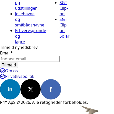
og
SGT
udstillinger
Clip-
Jollehavne
on
og
SGT
småbådshavne
Clip
Erhvervsgrunde
on
og
Solar
lagre
Tilmeld nyhedsbrev
Email
*
Tilmeld
Om os
Privatlivspolitik
R4Y ApS © 2026. Alle rettigheder forbeholdes.