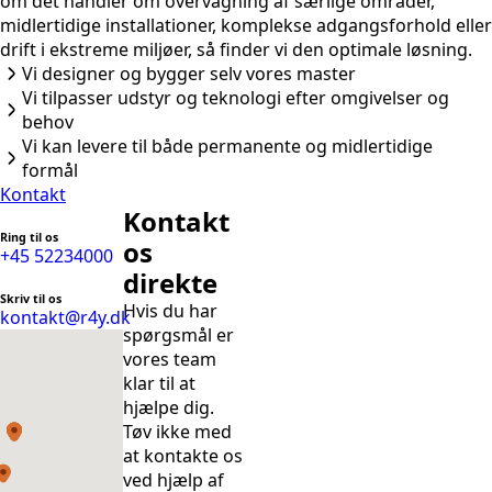
om det handler om overvågning af særlige områder,
midlertidige installationer, komplekse adgangsforhold eller
drift i ekstreme miljøer, så finder vi den optimale løsning.
Vi designer og bygger selv vores master
Vi tilpasser udstyr og teknologi efter omgivelser og
behov
Vi kan levere til både permanente og midlertidige
formål
Kontakt
Kontakt
Ring til os
os
+45 52234000
direkte
Skriv til os
Hvis du har
kontakt@r4y.dk
spørgsmål er
vores team
klar til at
hjælpe dig.
Tøv ikke med
at kontakte os
ved hjælp af