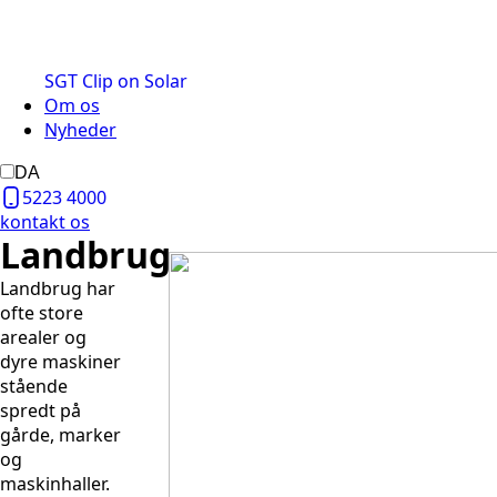
SGT Clip on Solar
Om os
Nyheder
DA
5223 4000
kontakt os
Landbrug
Landbrug har
ofte store
arealer og
dyre maskiner
stående
spredt på
gårde, marker
og
maskinhaller.