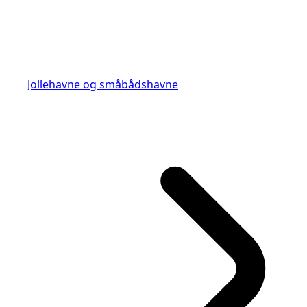
Jollehavne og småbådshavne