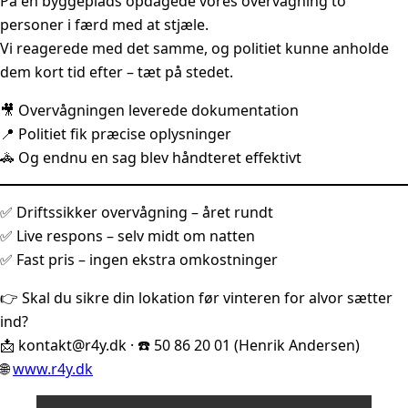
På en byggeplads opdagede vores overvågning to
personer i færd med at stjæle.
Vi reagerede med det samme, og politiet kunne anholde
dem kort tid efter – tæt på stedet.
🎥 Overvågningen leverede dokumentation
📍 Politiet fik præcise oplysninger
🚓 Og endnu en sag blev håndteret effektivt
✅ Driftssikker overvågning – året rundt
✅ Live respons – selv midt om natten
✅ Fast pris – ingen ekstra omkostninger
👉 Skal du sikre din lokation før vinteren for alvor sætter
ind?
📩
kontakt@r4y.dk
· ☎️ 50 86 20 01 (Henrik Andersen)
🌐
www.r4y.dk